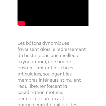
Les bâtons dynamiques
favorisent alors le redressement
du buste (donc une meilleure
oxygénation), une bonne
posture, limitent les chocs
articulaires, soulagent les
membres inférieurs, stimulent
l’équilibre, renforcent la
coordination motrice,
permettent un travail
harmonieux et équilibré des