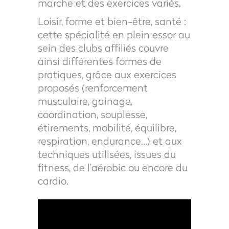
marche et des exercices variés.
Loisir, forme et bien-être, santé :
cette spécialité en plein essor au
sein des clubs affiliés couvre
ainsi différentes formes de
pratiques, grâce aux exercices
proposés (renforcement
musculaire, gainage,
coordination, souplesse,
étirements, mobilité, équilibre,
respiration, endurance…) et aux
techniques utilisées, issues du
fitness, de l’aérobic ou encore du
cardio.